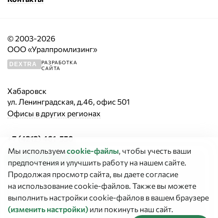
© 2003-2026
ООО «Уралпромлизинг»
РАЗРАБОТКА
DEXTRA
САЙТА
Хабаровск
ул. Ленинградская, д.46, офис 501
Офисы в других регионах
+7 (4212) 461-550
Мы используем
cookie‑файлы
, чтобы учесть ваши
Заказать звонок
предпочтения и улучшить работу на нашем сайте.
Продолжая просмотр сайта, вы даете согласие
График работы:
на использование cookie-файлов. Также вы можете
Пт с 9:00 до 16:45
выполнить настройки cookie-файлов в вашем браузере
(изменить настройки)
или покинуть наш сайт.